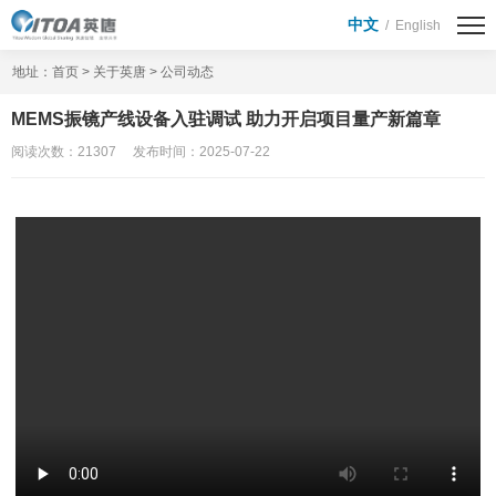
首页
中文
/
English
半导体业务
地址：
首页
>
关于英唐
>
公司动态
产品与应用
晶圆代工解决方案
MEMS振镜产线设备入驻调试 助力开启项目量产新篇章
阅读次数：21307 发布时间：2025-07-22
代理分销业务
功率/模拟器件
Soc / MCU
显示驱动芯片
模块模组
第三代半导体
激光发射器
MEMS传感器
被动器件
存储芯片
投资者关系
公司公告
投关活动
互动问答
券商研报