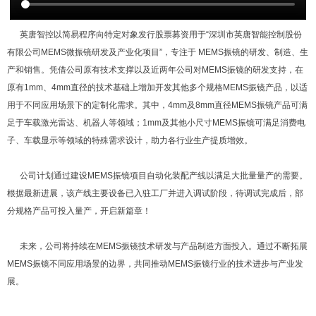
关于英唐
公司简介
董事长寄语
英唐智控以简易程序向特定对象发行股票募资用于“深圳市英唐智能控制股份
公司动态
公司荣誉
有限公司MEMS微振镜研发及产业化项目”，专注于 MEMS振镜的研发、制造、生
招兵买马
联系我们
产和销售。凭借公司原有技术支撑以及近两年公司对MEMS振镜的研发支持，在
原有1mm、4mm直径的技术基础上增加开发其他多个规格MEMS振镜产品，以适
用于不同应用场景下的定制化需求。其中，4mm及8mm直径MEMS振镜产品可满
足于车载激光雷达、机器人等领域；1mm及其他小尺寸MEMS振镜可满足消费电
子、车载显示等领域的特殊需求设计，助力各行业生产提质增效。
公司计划通过建设MEMS振镜项目自动化装配产线以满足大批量量产的需要。
根据最新进展，该产线主要设备已入驻工厂并进入调试阶段，待调试完成后，部
分规格产品可投入量产，开启新篇章！
未来，公司将持续在MEMS振镜技术研发与产品制造方面投入。通过不断拓展
MEMS振镜不同应用场景的边界，共同推动MEMS振镜行业的技术进步与产业发
展。