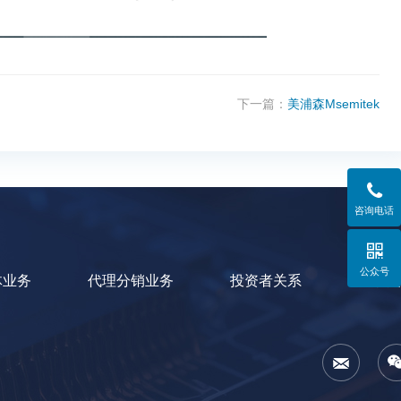
下一篇：
美浦森Msemitek

咨询电话

公众号
体业务
代理分销业务
投资者关系
关于英