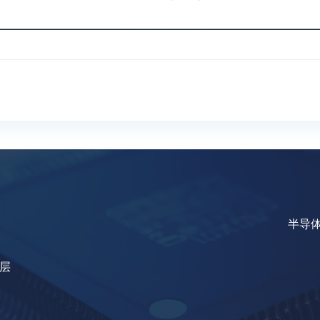
半导
8层